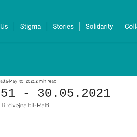
 Us
Stigma
Stories
Solidarity
Col
alta
May 30, 2021
2 min read
 51 - 30.05.2021
 li rċivejna bil-Malti.