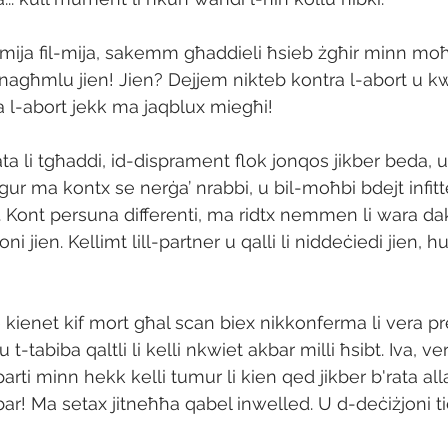
 mija fil-mija, sakemm għaddieli ħsieb żgħir minn moħħ
nagħmlu jien! Jien? Dejjem nikteb kontra l-abort u kw
l-abort jekk ma jaqblux miegħi!
a li tgħaddi, id-disprament flok jonqos jikber beda, u
żgur ma kontx se nerġa’ nrabbi, u bil-moħbi bdejt infitte
. Kont persuna differenti, ma ridtx nemmen li wara dak
oni jien. Kellimt lill-partner u qalli li niddeċiedi jien, h
e kienet kif mort għal scan biex nikkonferma li vera p
t-tabiba qaltli li kelli nkwiet akbar milli ħsibt. Iva, ve
ti minn hekk kelli tumur li kien qed jikber b'rata all
bar! Ma setax jitneħħa qabel inwelled. U d-deċiżjoni t