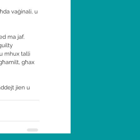
da vaġinali, u 
ed ma jaf. 
uilty 
 mhux talli 
 għamilt, għax 
ddejt jien u 