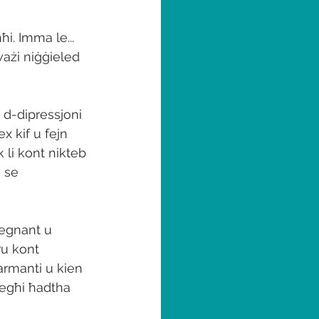
i. Imma le... 
ażi niġġieled 
 d-dipressjoni 
x kif u fejn 
 li kont nikteb 
u se 
regnant u 
ru kont 
armanti u kien 
iegħi ħadtha 