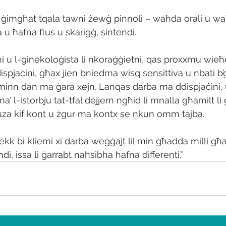
6 ġimgħat tqala tawni żewġ pinnoli – waħda orali u waħ
 u ħafna flus u skariġġ, sintendi. 
għi u l-ginekoloġista li nkoraġġietni, qas proxxmu wieħ
dispjaċini, għax jien bniedma wisq sensittiva u nbati b’g
nn dan ma ġara xejn. Lanqas darba ma ddispjaċini, u
ma’ l-istorbju tat-tfal dejjem ngħid li mnalla għamilt li
za kif kont u żgur ma kontx se nkun omm tajba. 
jekk bi kliemi xi darba weġġajt lil min għadda milli għa
endi, issa li ġarrabt naħsibha ħafna differenti.”