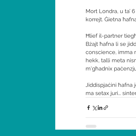
Mort Londra, u ta’ 
korrejt. Ġietna ħafna
Ħlief il-partner tie
Bżajt ħafna li se jid
conscience, imma mi
hekk, talli meta nis
m'għadnix paċenzju
Jiddispjaċini ħafna 
ma setax juri... sint