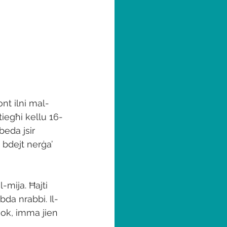
ont ilni mal-
tiegħi kellu 16-
beda jsir 
u bdejt nerġa’ 
-mija. Ħajti 
bda nrabbi. Il-
 ok, imma jien 