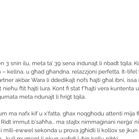
 3 snin ilu, meta ta’ 39 sena indunajt li nbadt tqila. K
 – kellna, u għad għandna, relazzjoni perfetta. It-tifel 
partner akbar. Wara li ddedikajt nofs ħajti għal ibni, issa 
nieħu ftit ħajti lura. Kont fi stat f'ħajti vera kuntenta 
l-ġurnata meta ndunajt li ħriġt tqila.
um ma nafx kif u x'fatta, għax noqgħodu attenti mija fil
! Ridt immut b'saħħa... ma stajtx nimmaġinani nerġa’ ni
i mill-ewwel sekonda u prova jgħidli li kollox se jkun
... kull mument li nkun waħdi l-ħin kollu nibki.