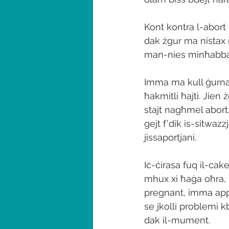
Kont kontra l-abort
dak żgur ma nistax 
man-nies minħabba 
Imma ma kull ġurnat
ħakmitli ħajti. Jien 
stajt nagħmel abort
gejt f'dik is-sitwazzj
jissaportjani. 
Iċ-ċirasa fuq il-cak
mhux xi ħaġa oħra, u 
pregnant, imma appar
se jkolli problemi k
dak il-mument. 