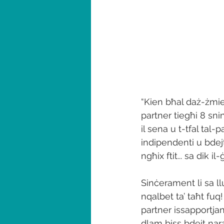
“Kien bħal daż-żmien
partner tiegħi 8 snin
il sena u t-tfal tal-
indipendenti u bdejt 
ngħix ftit... sa dik i
Sinċerament li sa ll
nqalbet ta’ taħt fuq
partner issapportjan
dlam biss bdejt nara