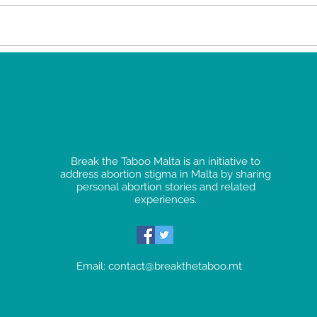
Story 75 - 17.05.2025
Sto
Break the Taboo Malta is an initiative to
address abortion stigma in Malta by sharing
personal abortion stories and related
experiences.
Email:
contact@breakthetaboo.mt