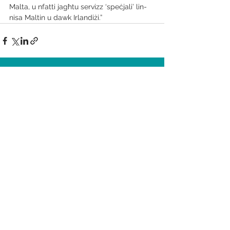
Malta, u nfatti jagħtu servizz ‘speċjali’ lin-
nisa Maltin u dawk Irlandiżi.”
See All
Recent Posts