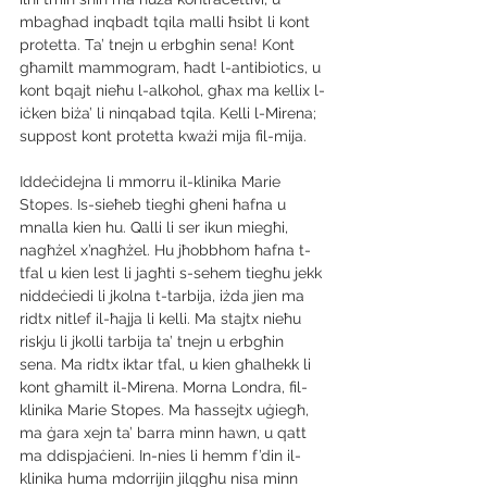
mbagħad inqbadt tqila malli ħsibt li kont 
protetta. Ta’ tnejn u erbgħin sena! Kont 
għamilt mammogram, ħadt l-antibiotics, u 
kont bqajt nieħu l-alkohol, għax ma kellix l-
iċken biża’ li ninqabad tqila. Kelli l-Mirena; 
suppost kont protetta kważi mija fil-mija.
Iddeċidejna li mmorru il-klinika Marie 
Stopes. Is-sieħeb tiegħi għeni ħafna u 
mnalla kien hu. Qalli li ser ikun miegħi, 
nagħżel x’nagħżel. Hu jħobbhom ħafna t-
tfal u kien lest li jagħti s-sehem tiegħu jekk 
niddeċiedi li jkolna t-tarbija, iżda jien ma 
ridtx nitlef il-ħajja li kelli. Ma stajtx nieħu 
riskju li jkolli tarbija ta’ tnejn u erbgħin 
sena. Ma ridtx iktar tfal, u kien għalhekk li 
kont għamilt il-Mirena. Morna Londra, fil-
klinika Marie Stopes. Ma ħassejtx uġiegħ, 
ma ġara xejn ta’ barra minn hawn, u qatt 
ma ddispjaċieni. In-nies li hemm f’din il-
klinika huma mdorrijin jilqgħu nisa minn 