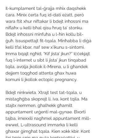
Il-kumplament tal-ġrajja mhix daqshekk 
ċara. Minix ċerta fuq id-dati eżatt, però 
wara ftit xhur niftakar li bdejt inħossni ma 
niflaħx u kelli bħal qisu ħruq ta’ stonku. 
Bdejt inħossni minfuħa u l-ħin kollu bil-
ġuħ. Issuspettajt fit-tqala. Minħabba li diġà 
kelli tfal kbar, naf sew x’ikunu s-sintomi. 
Imma bqajt ngħid, “Kif jista’ jkun?” Iċċekjajt 
fuq l-internet u sibt li jista’ jkun tinqabad 
tqila, avolja jkollok il-Mirena, u li għandek 
dejjem toqgħod attenta għax huwa 
komuni li jkollok ectopic pregnancy.
Bdejt ninkwieta. Xtrajt test tat-tqala, u 
mistagħġba skoprejt li, iva, kont tqila. Ma 
stajtx nemmen, għalhekk għamilt 
appuntament urġenti mal-gynae. B’xorti 
tajba, irnexxili nagħmel appuntament mill-
ewwel. L-ultrasound immarka li kelli 
għaxar ġimgħat tqala. Kien xokk kbir. Kont 
ilni tmin snin ma nuża kontraċettivi, u 