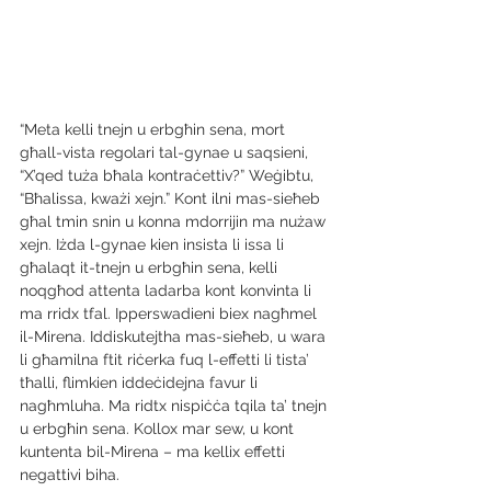
“Meta kelli tnejn u erbgħin sena, mort 
għall-vista regolari tal-gynae u saqsieni, 
“X’qed tuża bħala kontraċettiv?” Weġibtu, 
“Bħalissa, kważi xejn.” Kont ilni mas-sieħeb 
għal tmin snin u konna mdorrijin ma nużaw 
xejn. Iżda l-gynae kien insista li issa li 
għalaqt it-tnejn u erbgħin sena, kelli 
noqgħod attenta ladarba kont konvinta li 
ma rridx tfal. Ipperswadieni biex nagħmel 
il-Mirena. Iddiskutejtha mas-sieħeb, u wara 
li għamilna ftit riċerka fuq l-effetti li tista’ 
tħalli, flimkien iddeċidejna favur li 
nagħmluha. Ma ridtx nispiċċa tqila ta’ tnejn 
u erbgħin sena. Kollox mar sew, u kont 
kuntenta bil-Mirena – ma kellix effetti 
negattivi biha.